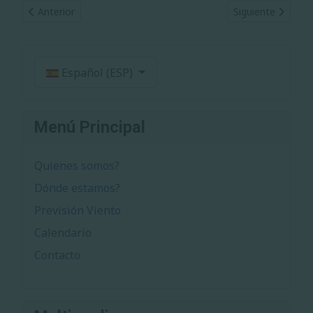
Artículo anterior: Politica Privacidad de Datos
Artículo siguient
Anterior
Siguiente
Seleccione su idioma
Español (ESP)
Menú Principal
Quienes somos?
Dónde estamos?
Previsión Viento
Calendario
Contacto