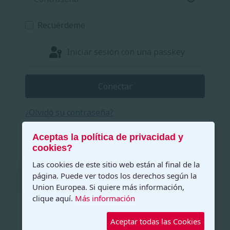
Mostrar c
Recuérdeme
Iniciar sesión con una passkey
Conectar
¿Olvidó su contraseña?
¿Recordar su usuario?
Crear una cuenta
Aceptas la política de privacidad y
cookies?
Las cookies de este sitio web están al final de la
página. Puede ver todos los derechos según la
Políticas Privacidad EU
Union Europea. Si quiere más información,
clique aquí.
Más información
Aviso Legal y Condiciones de Uso
Aceptar todas las Cookies
Política de Cookies