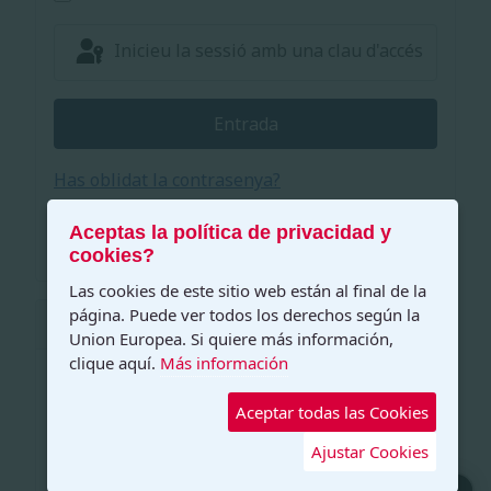
Inicieu la sessió amb una clau d'accés
Entrada
Has oblidat la contrasenya?
Has oblidat el nom d'usuari?
Crear un compte
Aceptas la política de privacidad y
cookies?
Las cookies de este sitio web están al final de la
página. Puede ver todos los derechos según la
Políticas Privacidad EU
Union Europea. Si quiere más información,
clique aquí.
Más información
Aviso Legal y Condiciones de Uso
Aceptar todas las Cookies
Política de Cookies
Ajustar Cookies
Politica Privacidad de Datos