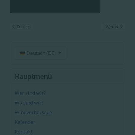
Vorheriger Beitrag: Carretera de les Aigües. Barcelona. Juny 20
Nächster Beitr
Zurück
Weiter
Sprache auswählen
Deutsch (DE)
Hauptmenü
Wer sind wir?
Wo sind wir?
Windvorhersage
Kalender
Kontakt