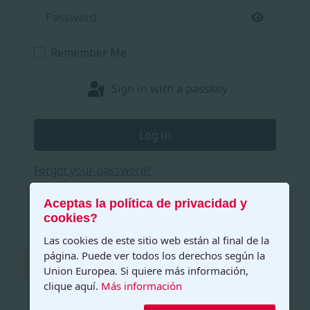
Password
Show Pas
Remember Me
Sign in with a passkey
Log in
Forgot your password?
Forgot your username?
Create an account
Aceptas la política de privacidad y
cookies?
Las cookies de este sitio web están al final de la
página. Puede ver todos los derechos según la
Políticas Privacidad EU
Union Europea. Si quiere más información,
clique aquí.
Más información
Aviso Legal y Condiciones de Uso